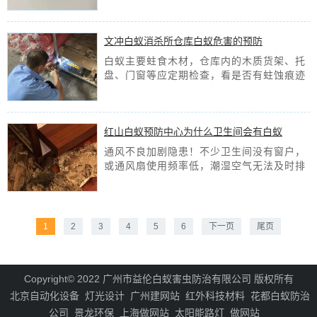
角落，联系专业除虫人员才是正确做法。
[查看详情]
文冲白蚁消杀所仓库白蚁危害的预防
白蚁主要蛀食木材，仓库内的木质货架、托
盘、门窗等应定期检查，看是否有蛀蚀痕迹
（如木屑、泥线、蚁路等）。发现可疑迹象
时，及时处理或更换受损材料。
[查看详情]
红山白蚁预防中心为什么卫生间会有白蚁
通风不良加剧隐患！不少卫生间没有窗户，
或通风扇使用频率低，潮湿空气无法及时排
出，导致墙面、地面长期处于高湿度状态，
进一步吸引白蚁聚集繁殖。
[查看详情]
1
2
3
4
5
6
下一页
尾页
Copyright© 2022 广州市益伦白蚁害虫防治有限公司 版权所有
北京自动化设备
灯光设计
广州建网站
红外科技材料
花都白蚁防治
公司
景龙环保
上海做网站
太阳能路灯
做网站