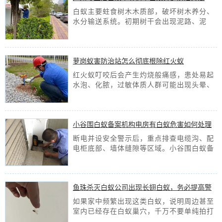
（实用易懂）
白蚁主要蛀食树木木质部，破坏树木养分、
水分输送系统。初期树干会出现泥路、泥
被，树皮轻微脱落；中期枝叶发黄、长势衰
败；后期树干内部被蛀空，木质腐朽脆弱。
[查看详情]
萝岗蚁害防治站怎么彻底根除红火蚁
红火蚁叮咬后会产生灼烧般痛感，患处易起
水泡、化脓，过敏体质人群可能出现头晕、
休克等严重症状，同时其繁殖速度极快，普
通消杀只能治标不治本，极易反复爆发。
[查看详情]
小谷围白蚁备案机构电房有白蚁危害如何处理
断电并设安全警示后，重点排查电缆沟、配
电柜底部、墙体缝隙等区域。小谷围白蚁备
案机构通过白蚁留下的泥被、泥线、排泄物
等痕迹，定位巢穴与活动路线，为灭杀打基
础。
[查看详情]
鱼珠杀灭白蚁公司出现长翅白蚁，务必提高警
惕！
如果家中频繁出现这类白蚁，说明周边甚至
室内已经存在白蚁巢穴，千万不要单纯拍打
消杀，及时封堵缝隙、关闭灯光、排查潮湿