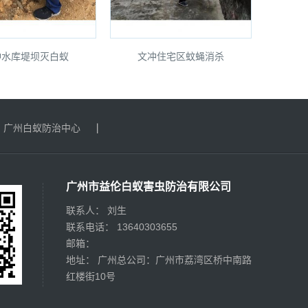
冲水库堤坝灭白蚁
文冲住宅区蚊蝇消杀
广州白蚁防治中心
广州市益伦白蚁害虫防治有限公司
联系人： 刘生
联系电话： 13640303655
邮箱：
地址： 广州总公司：广州市荔湾区桥中南路
红楼街10号