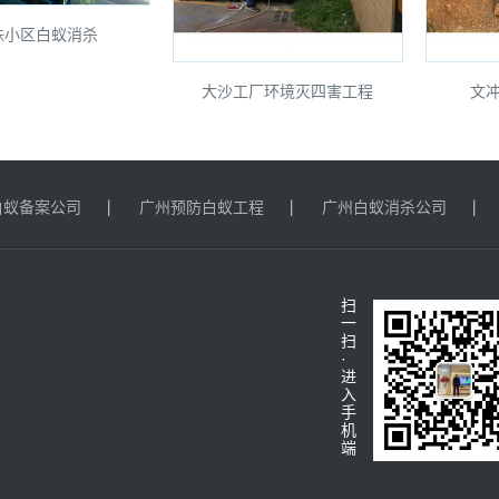
珠小区白蚁消杀
大沙工厂环境灭四害工程
文
白蚁备案公司
广州预防白蚁工程
广州白蚁消杀公司
扫
一
扫
·
进
入
手
机
端