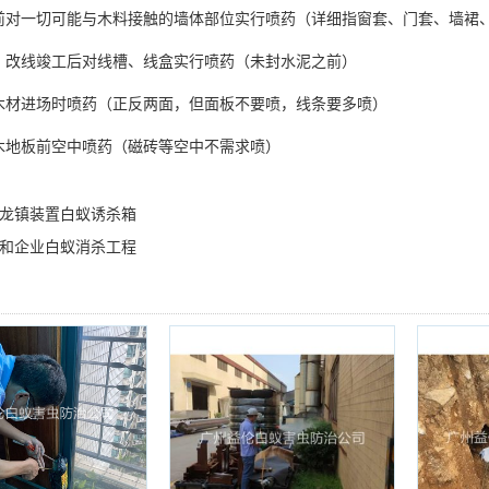
对一切可能与木料接触的墙体部位实行喷药（详细指窗套、门套、墙裙
、改线竣工后对线槽、线盒实行喷药（未封水泥之前）
材进场时喷药（正反两面，但面板不要喷，线条要多喷）
木地板前空中喷药（磁砖等空中不需求喷）
龙镇装置白蚁诱杀箱
和企业白蚁消杀工程