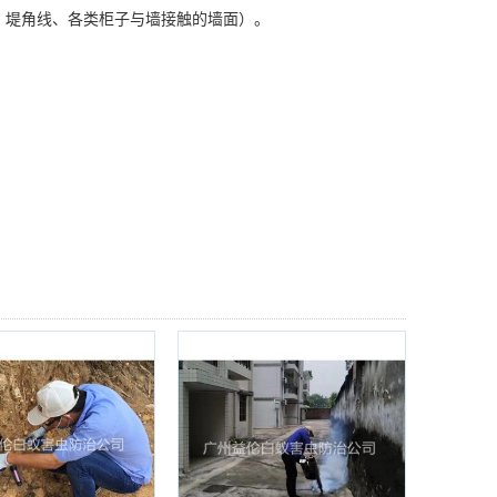
、堤角线、各类
柜子
与墙接触的墙面）。