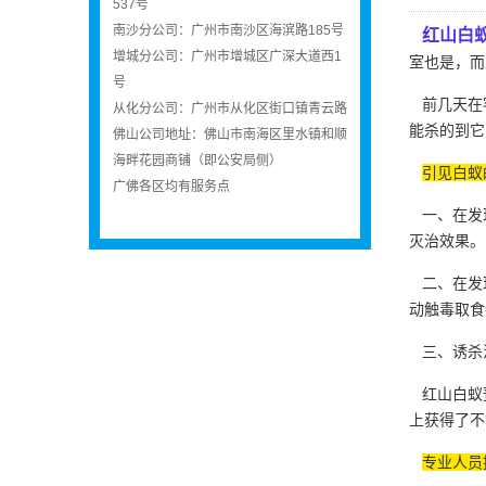
537号
南沙分公司：广州市南沙区海滨路185号
红山
白
增城分公司：广州市增城区广深大道西1
室也是，而
号
前几天在客
从化分公司：广州市从化区街口镇青云路
能杀的到它
佛山公司地址：佛山市南海区里水镇和顺
海畔花园商铺（即公安局侧）
引见白蚁
广佛各区均有服务点
一、在发现
灭治效果。
二、在发现
动触毒取食
三、诱杀
红山白蚁预
上获得了不
专业人员