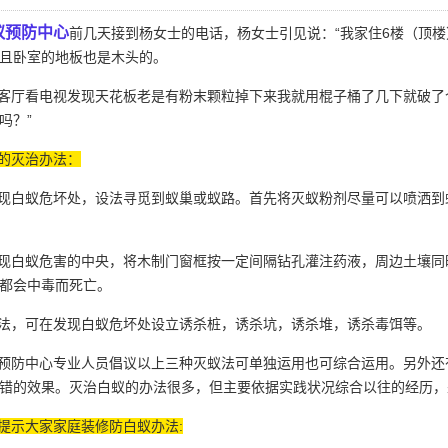
蚁预防中心
前几天接到杨女士的电话，杨女士引见说：“我家住6楼（顶楼
且卧室的地板也是木头的。
厅看电视发现天花板老是有粉末颗粒掉下来我就用棍子桶了几下就破了
吗？”
的灭治办法：
白蚁危坏处，设法寻觅到蚁巢或蚁路。首先将灭蚁粉剂尽量可以喷洒到
白蚁危害的中央，将木制门窗框按一定间隔钻孔灌注药液，周边土壤同
都会中毒而死亡。
法，可在发现白蚁危坏处设立诱杀桩，诱杀坑，诱杀堆，
诱杀毒饵
等。
防中心专业人员倡议以上三种灭蚁法可单独运用也可综合运用。另外还
错的效果。灭治白蚁的办法很多，但主要依据
实践状况
综合以往的经历，
提示大家家庭装修防白蚁办法: