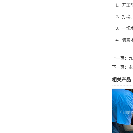
1、开工前
2、打墙
3、一切木
4、装置
上一页：
九
下一页：
永
相关产品