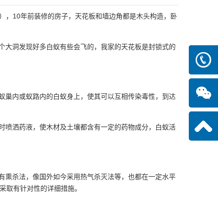
），10年前装修的房子，天花板和墙边角都是木头构造，卧
个大洞发现好多白蚁有些会飞的，我家的天花板是封锁式的
13640
蚁巢内或蚁路内的白蚁身上，使其可以互相传染毒性，到达
时喷洒药液，使木材及土壤都含有一定的药物成分，白蚁活
有熏杀法，像国外如今采用热气杀灭法等，也都在一定水平
采取有针对性的详细措施。